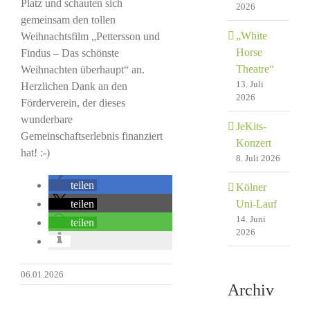
Platz und schauten sich
2026
gemeinsam den tollen
„White
Weihnachtsfilm „Pettersson und
Horse
Findus – Das schönste
Theatre“
Weihnachten überhaupt“ an.
13. Juli
Herzlichen Dank an den
2026
Förderverein, der dieses
wunderbare
JeKits-
Gemeinschaftserlebnis finanziert
Konzert
hat! :-)
8. Juli 2026
teilen
Kölner
teilen
Uni-Lauf
14. Juni
teilen
2026
06.01.2026
Archiv