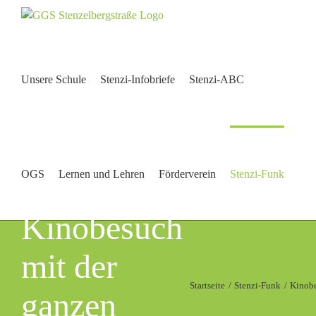
Zum
Inhalt
springen
Unsere Schule
Stenzi-Infobriefe
Stenzi-ABC
OGS
Lernen und Lehren
Förderverein
Stenzi-Funk
Kinobesuch
mit der
Startseite
Stenzi-Funk
Kinobe
ganzen