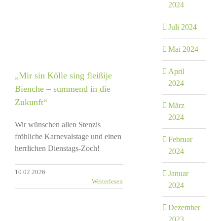
e
2024
Juli 2024
Mai 2024
April
„Mir sin Kölle sing fleißije
2024
Bienche – summend in die
Zukunft“
März
2024
Wir wünschen allen Stenzis
fröhliche Karnevalstage und einen
Februar
herrlichen Dienstags-Zoch!
2024
10.02.2026
Januar
Weiterlesen
2024
Dezember
2023