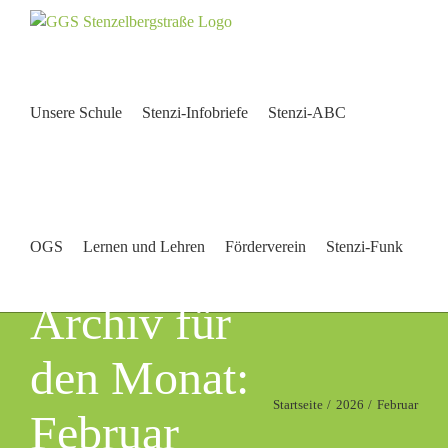
Zum
Inhalt
springen
Unsere Schule
Stenzi-Infobriefe
Stenzi-ABC
OGS
Lernen und Lehren
Förderverein
Stenzi-Funk
Archiv für
den Monat:
Startseite
2026
Februar
Februar