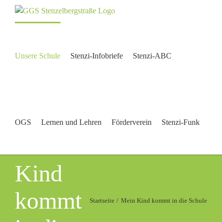
Zum
Inhalt
springen
Unsere Schule
Stenzi-Infobriefe
Stenzi-ABC
OGS
Lernen und Lehren
Förderverein
Stenzi-Funk
Mein
Kind
kommt
Startseite
Mein Kind kommt in die Schule