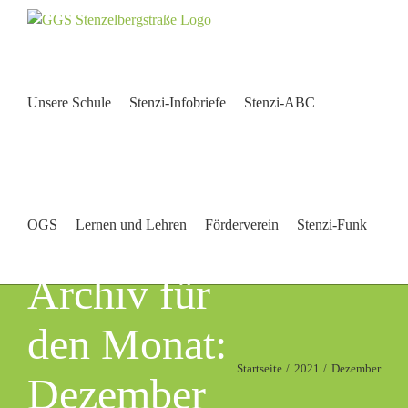
Zum
Inhalt
springen
Unsere Schule
Stenzi-Infobriefe
Stenzi-ABC
OGS
Lernen und Lehren
Förderverein
Stenzi-Funk
Archiv für
den Monat:
Startseite
2021
Dezember
Dezember