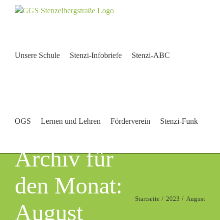
Zum
Inhalt
springen
Unsere Schule
Stenzi-Infobriefe
Stenzi-ABC
OGS
Lernen und Lehren
Förderverein
Stenzi-Funk
Archiv für
den Monat:
Startseite
2023
August
August