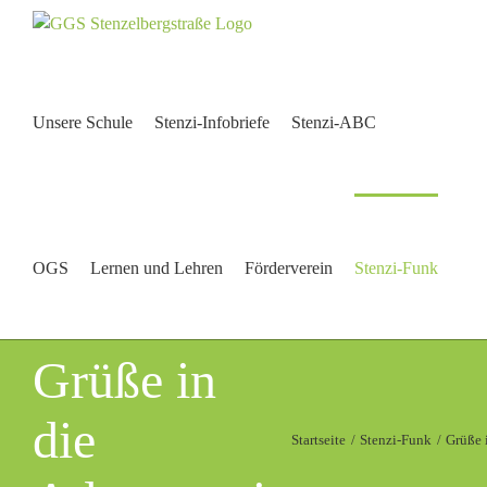
Zum
Inhalt
springen
Unsere Schule
Stenzi-Infobriefe
Stenzi-ABC
OGS
Lernen und Lehren
Förderverein
Stenzi-Funk
Grüße in
die
Startseite
Stenzi-Funk
Grüße 